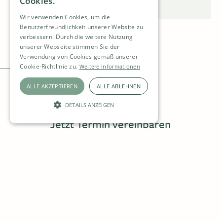
Cookies.
Wir verwenden Cookies, um die
Benutzerfreundlichkeit unserer Website zu
verbessern. Durch die weitere Nutzung
unserer Webseite stimmen Sie der
Verwendung von Cookies gemäß unserer
Cookie-Richtlinie zu.
Weitere Informationen
ALLE AKZEPTIEREN
ALLE ABLEHNEN
DETAILS ANZEIGEN
Jetzt Termin vereinbaren
UNBEDINGT ERFORDERLICH
PERFORMANCE
Für einen Termin kontaktieren Sie uns per Telefon oder via Online-
FUNKTIONALITÄT
Buchung. Die Wartezeiten werden so kurz wie möglich gehalten.
031 944 10 10
Unbedingt erforderlich
Performance
Funktionalität
ONLINE-BUCHUNG