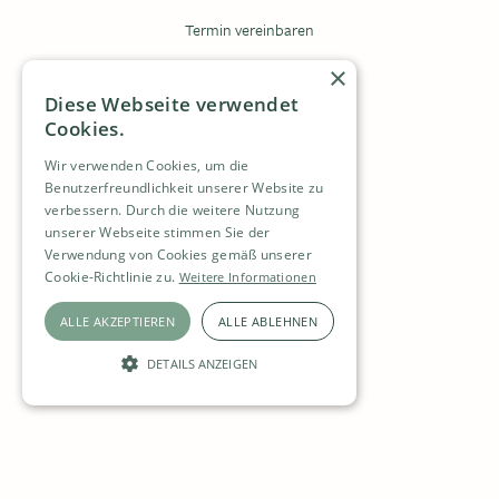
Termin vereinbaren
Krankenkasse
×
Diese Webseite verwendet
Zuweisungsformular
Cookies.
Anmeldeformular
Wir verwenden Cookies, um die
Benutzerfreundlichkeit unserer Website zu
verbessern. Durch die weitere Nutzung
Kontakt
unserer Webseite stimmen Sie der
Verwendung von Cookies gemäß unserer
Stellen
Cookie-Richtlinie zu.
Weitere Informationen
Datenschutz
ALLE AKZEPTIEREN
ALLE ABLEHNEN
Impressum
DETAILS ANZEIGEN
UNBEDINGT ERFORDERLICH
PERFORMANCE
FUNKTIONALITÄT