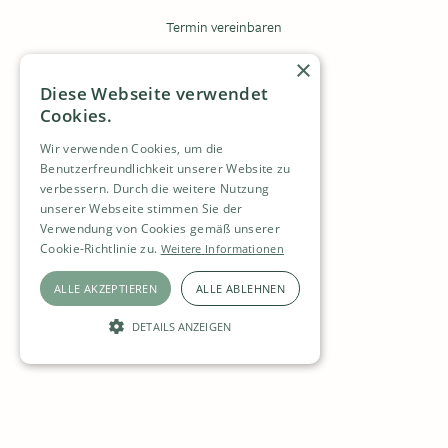
Termin vereinbaren
Krankenkasse
×
Diese Webseite verwendet
Zuweisungsformular
Cookies.
Anmeldeformular
Wir verwenden Cookies, um die
Benutzerfreundlichkeit unserer Website zu
verbessern. Durch die weitere Nutzung
Kontakt
unserer Webseite stimmen Sie der
Verwendung von Cookies gemäß unserer
Stellen
Cookie-Richtlinie zu.
Weitere Informationen
Datenschutz
ALLE AKZEPTIEREN
ALLE ABLEHNEN
Impressum
DETAILS ANZEIGEN
UNBEDINGT ERFORDERLICH
PERFORMANCE
FUNKTIONALITÄT